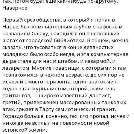
так, потом будет еще как-нибудь по-другому.
Наверное.
Первый срез общества, в который я попал в
Нарве, был компьютерным клубом с пафосным
названием Galaxy, находился он в нескольких
шагах от городской библиотеки. В общем, можно
сказать, что тусоваться в конце девяностых
молодежи было особо негде, и эта компьютерная
дыра стала для нас и штабом, и казармой, и
лазаретом. Многие товарищи, с которыми я там
познакомился в нежном возрасте, до сих пор не
исчезли с моего горизонта: один, знаток чит-
кодов, стал журналистом, второй, любитель
файтингов,
—
широко известный дантист,
третий, приверженец массированных танковых
атак, грызет в Тарту семиотический гранит.
Гораздо больше, конечно, тех, кто пропал, исчез и
никогда не всплыл на поверхности новой
эстонской жизни.