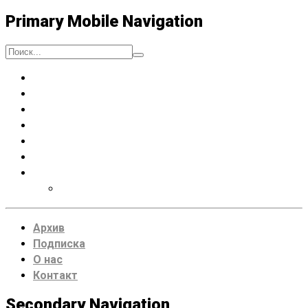
Primary Mobile Navigation
Люди
Музыка
Процессы
Искусство думать
Чтение
Места
VDRUG 2018
Программа фестиваля
Архив
Подписка
О нас
Контакт
Secondary Navigation