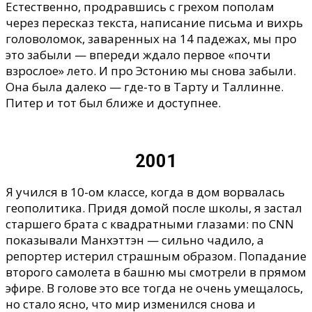
Естественно, продравшись с грехом пополам
через пересказ текста, написание письма и вихрь
головоломок, заваренных на 14 падежах, мы про
это забыли
—
впереди ждало первое «почти
взрослое» лето.
И про Эстонию мы снова забыли.
Она была далеко
—
где-то в Тарту и Таллинне.
Питер и тот был ближе и доступнее.
2001
Я учился в 10-ом классе, когда в дом ворвалась
геополитика. Придя домой после школы, я застал
старшего брата с квадратными глазами: по CNN
показывали Манхэттэн
— с
ильно чадило, а
репортер истерил страшным образом. Попадание
второго самолета в башню мы смотрели в прямом
эфире. В голове это все тогда не очень умещалось,
но стало ясно, что мир изменился снова и