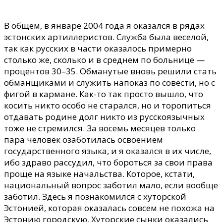
В общем, в январе 2004 года я оказался в рядах
эстонских артиллеристов. Служба была веселой,
так как русских в части оказалось примерно
столько же, сколько и в среднем по больнице
—
процентов 30–35.
Обманутые вновь решили стать
обманщиками и служить напоказ по совести, но с
фигой в кармане.
Как-то так просто вышло, что
косить никто особо не старался, но и торопиться
отдавать родине долг никто из русскоязычных
тоже не стремился. За восемь месяцев только
пара человек озаботилась освоением
государственного языка, и я оказался в их числе,
ибо здраво рассудил, что бороться за свои права
проще на языке начальства. Которое, кстати,
национальный вопрос заботил мало, если вообще
заботил. Здесь я познакомился с хуторской
Эстонией, которая оказалась совсем не похожа на
Эстонию городскую
. Хуторские сынки оказались