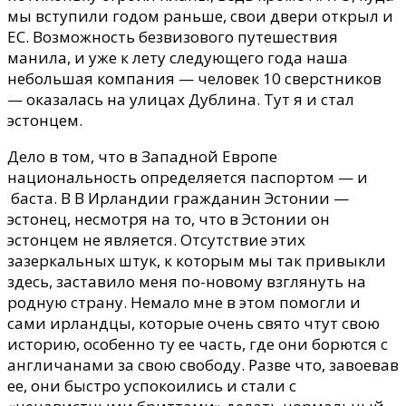
мы вступили годом раньше, свои двери открыл и
ЕС. Возможность безвизового путешествия
манила, и уже к лету следующего года наша
небольшая компания
—
человек 10 сверстников
—
оказалась на улицах Дублина. Тут я и стал
эстонцем.
Дело в том, что в Западной Европе
национальность определяется паспортом
—
и
баста. В В Ирландии гражданин Эстонии
—
эстонец, несмотря на то, что в Эстонии он
эстонцем не является. Отсутствие этих
зазеркальных штук, к которым мы так привыкли
здесь, заставило меня по-новому взглянуть на
родную страну. Немало мне в этом помогли и
сами ирландцы, которые очень свято чтут свою
историю, особенно ту ее часть, где они борются с
англичанами за свою свободу. Разве что, завоевав
ее, они быстро успокоились и стали с