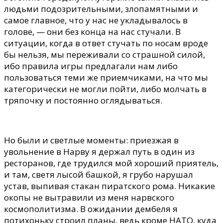
людьми подозрительными, злопамятными и
самое главное, что у нас не укладывалось в
голове,
—
они без конца на нас стучали.
В
ситуации, когда в ответ стучать по носам вроде
бы нельзя, мы переживали со страшной силой,
ибо правила игры предлагали нам либо
пользоваться теми же приемчиками, на что мы
категорически не могли пойти, либо молчать в
тряпочку и постоянно оглядываться.
Но были и светлые моменты: приезжая в
увольнение в Нарву я держал путь в один из
ресторанов, где трудился мой хороший приятель,
и там, светя лысой башкой, я грубо нарушал
устав, выпивая стакан пиратского рома. Никакие
окопы не вытравили из меня нарвского
космополитизма. В ожидании дембеля я
потихоньку строил планы, ведь кроме НАТО, куда