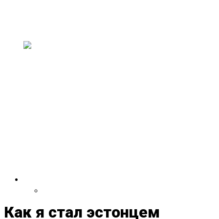
искусство и музыку
В эти выходные, 11–13 июля, в здании
старого совхозного техникума пройдет н...
На двухлетии Paavli
Kultuurivabrik выступят группы
из Эстонии, США,
Великобритании, Испании,
Германии и Литвы
30 и 31 мая Paavli Kultuurivabrik отметит свой
второй день рождения масштаб...
VDRUG 2018
Программа фестиваля
Как я стал эстонцем