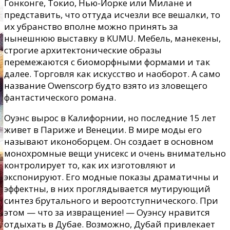
Гонконге, Токио, Нью-Йорке или Милане и
представить, что оттуда исчезли все вешалки, то
их убранство вполне можно принять за
нынешнюю выставку в KUMU. Мебель, манекены,
строгие архитектонические образы
перемежаются с биоморфными формами и так
далее. Торговля как искусство и наоборот. А само
название Owenscorp будто взято из зловещего
фантастического романа.
Оуэнс вырос в Калифорнии, но последние 15 лет
живет в Париже и Венеции. В мире моды его
называют иконоборцем. Он создает в основном
монохромные вещи унисекс и очень внимательно
контролирует то, как их изготовляют и
экспонируют. Его модные показы драматичны и
эффектны, в них проглядывается мутирующий
синтез брутального и вероотступнического. При
этом — что за извращение! — Оуэнсу нравится
отдыхать в Дубае. Возможно, Дубай привлекает