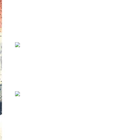
В память о Жене Дудин (1986-
2026)
Если зайти на сайт ПЛУГа в раздел «О нас»,
можно увидеть стоп-кадр с Женей ...
Как это было: Station Narva
2023
В начале сентября в Нарве уже в шестой раз
прошел фестиваль Station Narva, ...
Как это было: Tallinn Music
Week 2023
С 10 по 14 мая 2023 года в Таллинне прошел
15-й международный фестиваль муз...