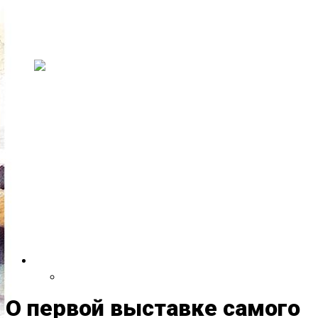
искусство и музыку
В эти выходные, 11–13 июля, в здании
старого совхозного техникума пройдет н...
На двухлетии Paavli
Kultuurivabrik выступят группы
из Эстонии, США,
Великобритании, Испании,
Германии и Литвы
30 и 31 мая Paavli Kultuurivabrik отметит свой
второй день рождения масштаб...
VDRUG 2018
Программа фестиваля
О первой выставке самого