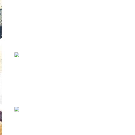
Осознать степень нашей
местечковости — к 10-летию
журнала ПЛУГ
Время вспахано плугом, и роза землею
была.Осип Мандельштам Когда на рубеже ...
2019: самые важные события
в культурной жизни Эстонии
Если нам не изменяет память, то итоги года
мы подводим в ПЛУГе впервые — об...
Журнал ПЛУГ объявил о том,