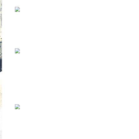
книги — все это я стараюсь делат...
Год, полный драмы
ВЭстонии 46 профессиональных театров —
это количество театров на душу насел...
О первой выставке самого
известного в мире эстонца
Томми Кэш и Рик Oуэнс «Невинные и
проклятые» (с 3 мая по 15 сентября 2019 г...
Уличному искусству нужна
свобода