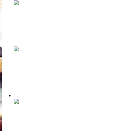
Fotografiska этим летом: тело
не лжет
Нынешний сезон выставок в Fotografiska —
весь о теле. Тело как сакральное и...
Знаешь, кто такая Ирина
Бржеска?
На просторах Фейсбука возник любопытный
проект: суть его заключается в том,...
Музыка
Куда податься меломану на
Tallinn Music Week?