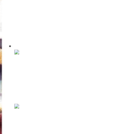
П.И. Филимонов получил
премию за лучшую новеллу
года
Сегодня, 2 марта, традиционно была вручена
старейшая литературная премия Эс...
Места
KIKUMU зовет: четыре дня
кино, искусства и музыки
С 9 по 12 июля в Янеда пройдет второй
фестиваль KIKUMU, объединяющий кино, ...
Таллиннскую публику ждет