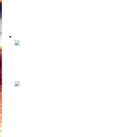
что больше не будет
издаваться на бумаге
В минувшую пятницу, 29 ноября, на празднике
по случаю 10-летия журнала о ку...
Искусство думать
Все мы немного Ивсё Твоё
Вышел spoken word-альбом, в котором Илья
Черепко-Самохвалов из групп «Петля...
Зимний сезон в Fotografiska:
три выставки и три способа
быть фотографом
Ходить на выставки, слушать музыку, читать