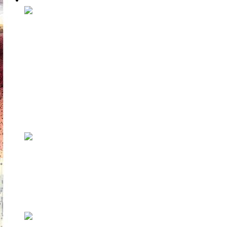
Процессы
Новая выставка Дарьи
Пополитовой застрагивает
темы ксенофобии, сексизма и
одинокой старости
В понедельник, 29 июня, в таллиннской
галерее Vent Space (Пл...
Книга или ридер, вот в чем
вопрос
При оценивании экологического следа чего-
либо количество факторов и их хара...