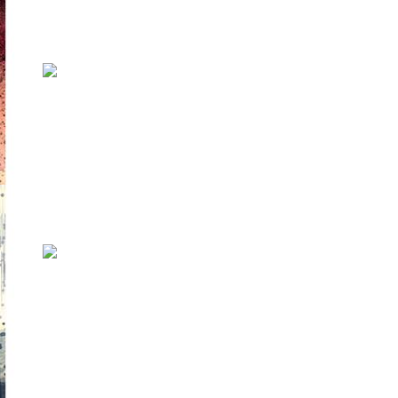
Всего в программе Tallinn Music Week
заявлено более 200 коллективов. Геогра...
Музыка: «Товарищ Астроном»,
Rainday Station, «Последнее
Сопротивление»
Как же здорово, что местная инди-сцена не
перестает радовать нас новыми рел...
Юлия Накарякова и гуру лоу-
фая: Мне нравится, что с нашей
нынешней музыкой сложно
хайпануть