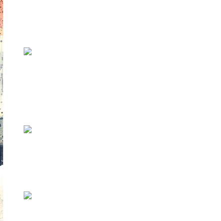
отшелушиваются стихи…»
В конце июля в Тарту состоялась первая
посткоронная презентация книги на ру...
«Я – твое стихотворение»
В апреле вышел сборник «Я — твое
стихотворение», в котором Елена Скульская
...
Даяна Загорская. Стихи
он жрет тебя — этот город;он вгрызается в
легкие, в сердце, в печень;он пош...