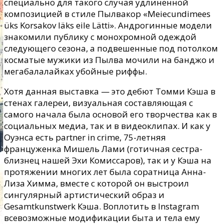
специально для такого случая удлиненной
композицией в стиле Пылвакор «Meiecundimees
üks Korsakov läks eile Lätti». Андрогинные модели
знакомили публику с монохромной одеждой
следующего сезона, а подвешенные под потолком
косматые мужики из Пылва мочили на банджо и
мегабалалайках убойные риффы.
Хотя данная выставка — это дебют Томми Кэша в
стенах галереи, визуальная составляющая с
самого начала была основой его творчества как в
социальных медиа, так и в видеоклипах. И как у
Оуэнса есть partner in crime, 75-летняя
француженка Мишель Лами (готичная сестра-
близнец нашей Эхи Комиссаров), так и у Кэша на
протяжении многих лет была соратница Анна-
Лиза Химма, вместе с которой он выстроил
сингулярный артистический образ и
Gesamtkunstwerk Кэша. Воплотить в Instagram
всевозможные модификации быта и тела ему