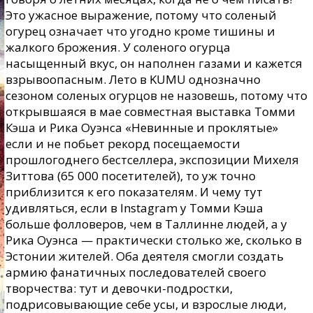
Это ужасное выражение, потому что соленый
огурец означает что угодно кроме тишины и
жалкого брожения. У соленого огурца
насыщенный вкус, он наполнен газами и кажется
взрывоопасным. Лето в KUMU однозначно
cезоном соленых огурцов не назовешь, потому что
открывшаяся в мае совместная выставка Томми
Кэша и Рика Оуэнса «Невинные и проклятые»
если и не побьет рекорд посещаемости
прошлогоднего бестселлера, экспозиции Михеля
Зиттова (65 000 посетителей), то уж точно
приблизится к его показателям. И чему тут
удивляться, если в Instagram у Томми Кэша
больше фолловеров, чем в Таллинне людей, а у
Рика Оуэнса — практически столько же, сколько в
Эстонии жителей. Оба деятеля смогли создать
армию фанатичных последователей своего
творчества: тут и девочки-подростки,
подрисовывающие себе усы, и взрослые люди,