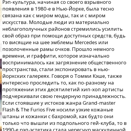
Рэп-культура, начиная со своего взрывного
появления в 1980-е в Нью-Йорке, была тесно
связана как с миром моды, так и с миром
искусства. Молодые люди из материально
неблагополучных районов стремились усилить
свой образ при помощи доступных средств, будь
то висящие на шее эмблемы Merсedes или
позолоченные рамы очков. Прошло немного
времени, и граффити, которое изначально
воспринималось как загрязнение общественного
пространства, стали экспонировать в нью-
йоркских галереях. Говоря о Томми Кэше, также
интересно проследить то, как по-разному на
протяжении этих десятилетий хип-хоп артисты
подчеркивали свою гендерную принадлежность.
Если стоявшие у истоков жанра Grand-master
Flash & The Furios Five носили узкие кожаные
штаны и кожанки с бахромой, как будто они
только что вышли из подпольного гей-клуба, то в
1990-е рэп-эстетика стала чересчур маскулинной.