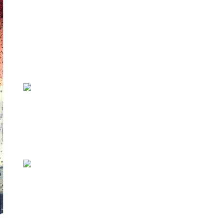
необычное развлечение:
интерактивный спектакль
«Убийство в Рождественскую
полночь»
В декабре театральная мастерская COMEDY
et SENSUM приглашает зрителей на ин...
Фоторепортаж со Station Narva
2025
В начале сентября в Нарве уже в восьмой раз
прошел фестиваль музыки и город...
Новый фестиваль KIKUMU в
Янеда объединяет кино,