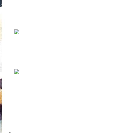
В 2009 году российский дуэт Юли
Накаряковой и Жени Иль «Лемондэй» обаял
мен...
Фестивали. Весна-лето ‘2018
На HÕFF все отлично как обычно Текст:
Руслан РХ / Иллюстрация: Светлана Тор...
Emphasis — Revival. Суровый
симфонизм с металлическим
лицом
(Underground Symphony, 2016) «Послушай вот
это, ты же любишь тяжелую музыку...