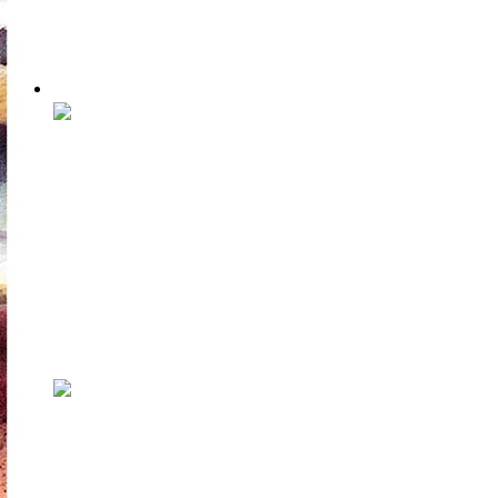
Созданные во время официальных
мероприятий объекты стрит-арта должны
вмещат...
Чтение
«The Isolation Tapes.
Стихотворения и заметки»:
поэтическая психотерапия от
Игоря Котюха
14 марта, в день эстонского языка или
аккурат к годовщине объявления чрезвы...
«Голова полна всяческой
шелухи, от которой