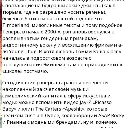
Сползающие на бедра широкие джинсы (как в
тюрьме, где не разрешено носить ремень),
бежевые ботинки на толстой подошве от
Timberland, мизогинные тексты и тому подобное.
Теперь, в начале 2000-х, рэп вновь вернулся к
расплывчатым гендерным признакам,
андрогинному вокалу и восхищению фриками а-
ля Young Thug. И хотя любовь Томми Кэша к рэпу
началась в подростковом возрасте с
прослушивания Эминема, сам он принадлежит к
«школе» постмачо.
Сегодняшние рэперы стараются перенести
накопленный за счет своей музыки
символический капитал в сферу искусства и
моды: можно вспомнить видео Jay-Z «Picasso
Baby» и клип The Carters «Apeshit», которые
целиком сняты в Лувре, коллаборации ASAP Rocky
и Рианны с модными брендами, ну и, конечно,