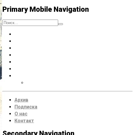
Primary Mobile Navigation
Люди
Музыка
Процессы
Искусство думать
Чтение
Места
VDRUG 2018
Программа фестиваля
Архив
Подписка
О нас
Контакт
Secondary Navigation