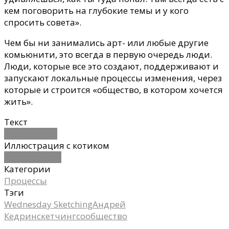
кем поговорить
на глубокие темы
и
у кого
спросить совета».
Чем бы н
и
занимались арт- или любые другие
комьюнити, это всегда в первую очередь люди.
Люди, которые все это создают, поддерживают и
запускают локальные процессы изменения, через
которые и строится «общество, в котором хочется
жить».
Текст
Татьяна Юн
Иллюстрация с котиком
Хелен Ребане
Категории
Процессы
Тэги
Wednesday Sketching
Андрей
Кедрин
скетчинг
сообщество