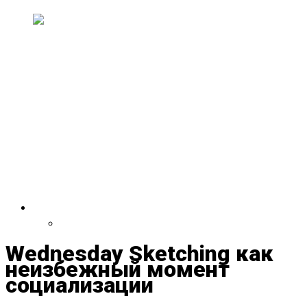
старого совхозного техникума пройдет н...
На двухлетии Paavli
Kultuurivabrik выступят группы
из Эстонии, США,
Великобритании, Испании,
Германии и Литвы
30 и 31 мая Paavli Kultuurivabrik отметит свой
второй день рождения масштаб...
VDRUG 2018
Программа фестиваля
Wednesday Sketching как
неизбежный момент
социализации