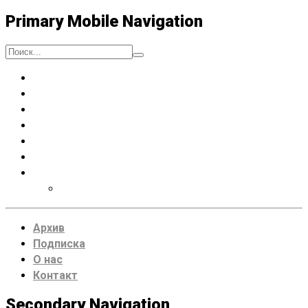
Primary Mobile Navigation
Люди
Музыка
Процессы
Искусство думать
Чтение
Места
VDRUG 2018
Программа фестиваля
Архив
Подписка
О нас
Контакт
Secondary Navigation