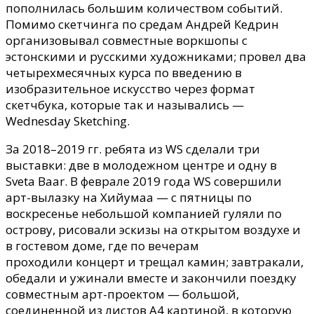
пополнил
ась
большим количеством событий.
Помимо скетчинга по средам Андрей Кедрин
организовывал совместные воркшопы с
эстонскими и русскими художниками; провел два
четырех
месячных курса по введению в
изобразительное искусство через формат
скетчбука, которые так и назывались —
Wednesday Sketching.
За 2018
–
2019 гг. ребята из WS сделали
три
выставки: две в молодежном центре
и одну в
Sveta Baar
. В феврале 2019 года
WS
совершили
арт-вылазку на Хийумаа — с пятницы по
воскресенье небольшой компанией гуляли по
острову,
рисовали эскизы
на открытом воздухе и
в
гостевом доме, где по вечерам
проходили
концерт и трещал камин
;
завтракали,
обедали и ужинали вместе
и закончили поездку
совместным арт-проектом — большой,
соединенной из листов А4 картиной,
в которую