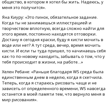
общество, в котором я хотел бы жить.
Н
адеюсь, у
меня это получится».
Яна Киуру: «Это пинок, обязательное задание.
Когда ты не занимаешься иллюстрацией и
творчеством
вплотную
, всегда сложно найти для
этого время, постоянно находятся отговорки.
Достану я сегодня краски, буду я кисти мочить в
воде или нет? А тут среда, вечер, время мочить
кисти. И если ты туда пришел, то начинаешь себя
как-то по-новому находить, забывать о том, что у
тебя происходит в жизни, на работе…»
Хелен Ребане: «Раньше благодаря WS
среда
был
а
единственным днем в неделю, когда я скетчила.
Теперь, когда я стараюсь рисовать чаще и не
зависеть от определенного времени, WS навсегда
останется в моей памяти тем, что вернуло меня в
мир рисования».