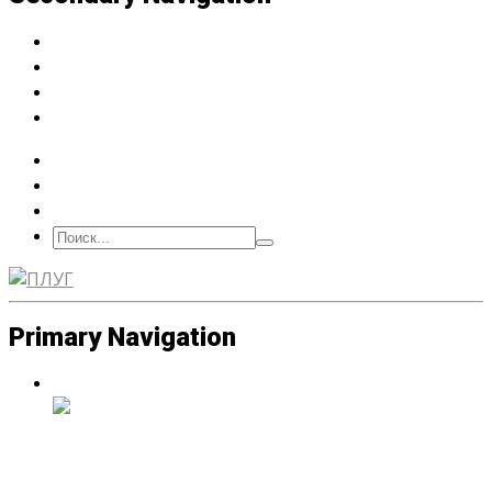
Архив
Подписка
О нас
Контакт
Primary Navigation
Люди
В память о Жене Дудин (1986-
2026)