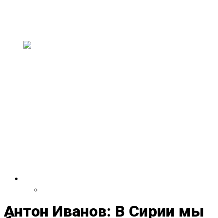
искусство и музыку
В эти выходные, 11–13 июля, в здании
старого совхозного техникума пройдет н...
На двухлетии Paavli
Kultuurivabrik выступят группы
из Эстонии, США,
Великобритании, Испании,
Германии и Литвы
30 и 31 мая Paavli Kultuurivabrik отметит свой
второй день рождения масштаб...
VDRUG 2018
Программа фестиваля
Антон Иванов: В Сирии мы