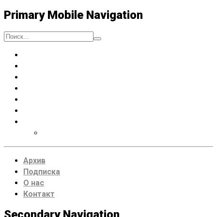
Primary Mobile Navigation
Люди
Музыка
Процессы
Искусство думать
Чтение
Места
VDRUG 2018
Программа фестиваля
Архив
Подписка
О нас
Контакт
Secondary Navigation