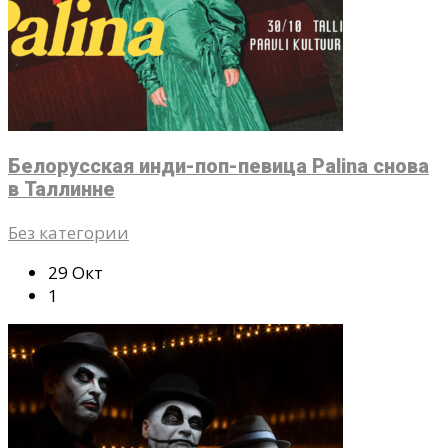
Белорусская инди-поп-певица Palina снова
в Таллинне
Без категории
29 Окт
1