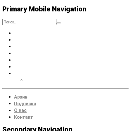
Primary Mobile Navigation
Люди
Музыка
Процессы
Искусство думать
Чтение
Места
VDRUG 2018
Программа фестиваля
Архив
Подписка
О нас
Контакт
Secondary Navigation