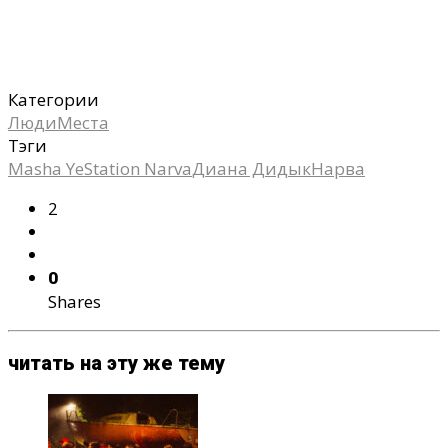
Категории
Люди
Места
Тэги
Masha Ye
Station Narva
Диана Дидык
Нарва
2
0
Shares
читать на эту же тему