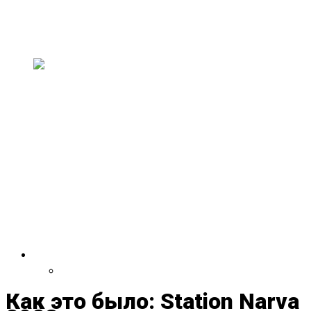
искусство и музыку
В эти выходные, 11–13 июля, в здании
старого совхозного техникума пройдет н...
На двухлетии Paavli
Kultuurivabrik выступят группы
из Эстонии, США,
Великобритании, Испании,
Германии и Литвы
30 и 31 мая Paavli Kultuurivabrik отметит свой
второй день рождения масштаб...
VDRUG 2018
Программа фестиваля
Как это было: Station Narva