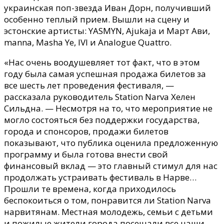
украинская поп-звезда Иван Дорн, получивший
особенно теплый прием. Вышли на сцену и
эстонские артисты: YASMYN, Ajukaja и Март Ави,
manna, Masha Ye, IVI и Analogue Quattro.
«Нас очень воодушевляет тот факт, что в этом
году была самая успешная продажа билетов за
все шесть лет проведения фестиваля, —
рассказала руководитель Station Narva Хелен
Сильдна. — Несмотря на то, что мероприятие не
могло состояться без поддержки государства,
города и спонсоров, продажи билетов
показывают, что публика оценила предложенную
программу и была готова внести свой
финансовый вклад — это главный стимул для нас
продолжать устраивать фестиваль в Нарве…
Прошли те времена, когда приходилось
беспокоиться о том, понравится ли Station Narva
нарвитянам. Местная молодежь, семьи с детьми
и пожилые жители города посещали все наши