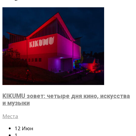
KIKUMU зовет: четыре дня кино, искусства
и музыки
Места
12 Июн
1