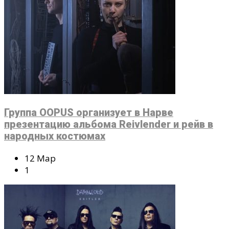
Группа OOPUS организует в Нарве
презентацию альбома Reivlender и рейв в
народных костюмах
12 Мар
1