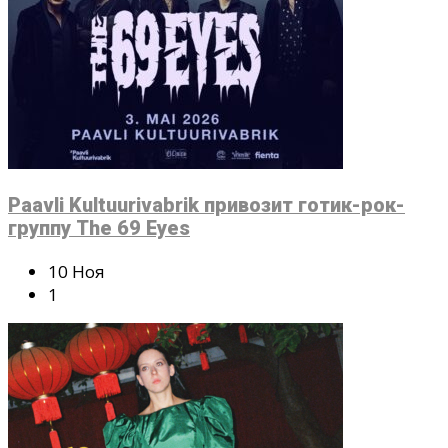
Paavli Kultuurivabrik привозит готик-рок-
группу The 69 Eyes
10 Ноя
1