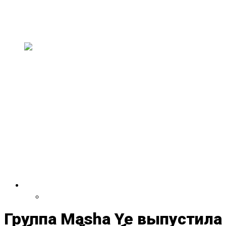
искусство и музыку
В эти выходные, 11–13 июля, в здании
старого совхозного техникума пройдет н...
На двухлетии Paavli
Kultuurivabrik выступят группы
из Эстонии, США,
Великобритании, Испании,
Германии и Литвы
30 и 31 мая Paavli Kultuurivabrik отметит свой
второй день рождения масштаб...
VDRUG 2018
Программа фестиваля
Группа Masha Ye выпустила