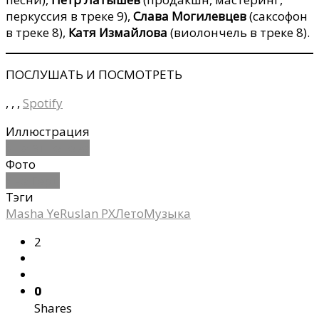
перкуссия в треке 9),
Слава Могилевцев
(саксофон
в треке 8),
Катя Измайлова
(виолончель в треке 8).
ПОСЛУШАТЬ И ПОСМОТРЕТЬ
, , ,
Spotify
Иллюстрация
Яна Антонова
Фото
Яна Герц
Тэги
Masha Ye
Ruslan PX
Лето
Музыка
2
0
Shares