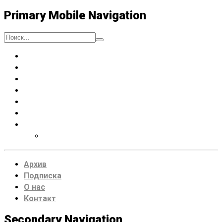
Primary Mobile Navigation
Люди
Музыка
Процессы
Искусство думать
Чтение
Места
VDRUG 2018
Программа фестиваля
Архив
Подписка
О нас
Контакт
Secondary Navigation