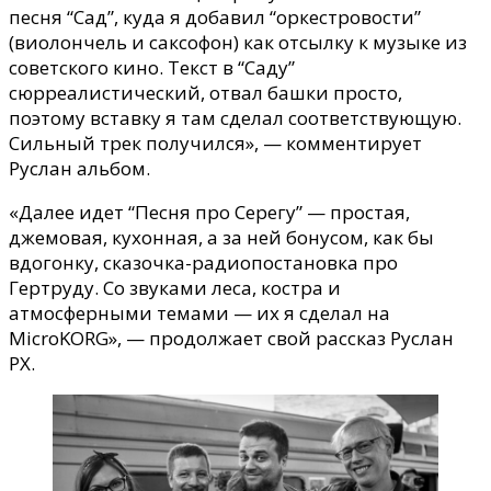
песня “Сад”, куда я добавил “оркестровости”
(виолончель и саксофон) как отсылку к музыке из
советского кино. Текст в “Саду”
сюрреалистический, отвал башки просто,
поэтому вставку я там сделал соответствующую.
Сильный трек получился», — комментирует
Руслан альбом.
«Далее идет “Песня про Серегу” — простая,
джемовая, кухонная, а за ней бонусом, как бы
вдогонку, сказочка-радиопостановка про
Гертруду. Cо звуками леса, костра и
атмосферными темами — их я сделал на
MicroKORG», — продолжает свой рассказ Руслан
РХ.