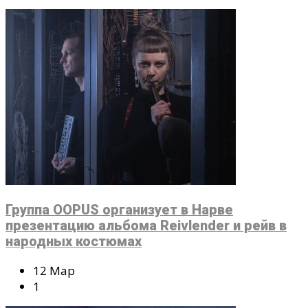
Группа OOPUS организует в Нарве
презентацию альбома Reivlender и рейв в
народных костюмах
12 Мар
1