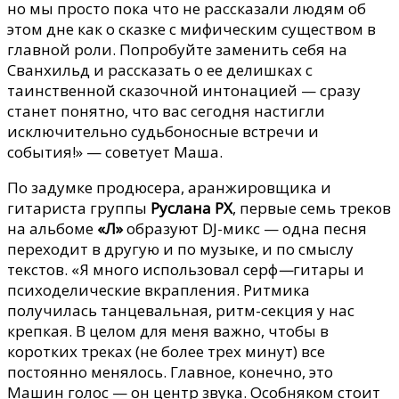
но мы просто пока что не рассказали людям об
этом дне как о сказке с мифическим существом в
главной роли. Попробуйте заменить себя на
Сванхильд и рассказать о ее делишках с
таинственной сказочной интонацией — сразу
станет понятно, что вас сегодня настигли
исключительно судьбоносные встречи и
события!» — советует Маша.
По задумке продюсера, аранжировщика и
гитариста группы
Руслана PX
, первые семь треков
на альбоме
«Л»
образуют DJ-микс — одна песня
переходит в другую и по музыке, и по смыслу
текстов. «Я много использовал серф
—
гитары и
психоделические вкрапления. Ритмика
получилась танцевальная, ритм-секция у нас
крепкая. В целом для меня важно, чтобы в
коротких треках (не более трех минут) все
постоянно менялось. Главное, конечно, это
Машин голос — он центр звука. Особняком стоит