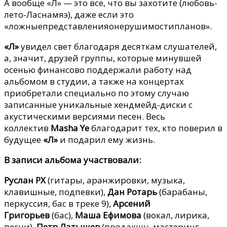
А вообще «Л» — это все, что вы захотите (любовь-
лето-Ласнамяэ), даже если это
«ложныепредставленияонерушимостипланов».
«Л»
увидел свет благодаря десяткам слушателей,
а, значит, друзей группы, которые минувшей
осенью финансово поддержали работу над
альбомом в студии, а также на концертах
приобретали специально по этому случаю
записанные уникальные хендмейд-диски с
акустическими версиями песен. Весь
коллектив
Masha Ye
благодарит тех, кто поверил в
будущее
«Л»
и подарил ему жизнь.
В записи альбома участвовали:
Руслан PX
(гитары, аранжировки, музыка,
клавишные, подпевки),
Дан Ротарь
(барабаны,
перкуссия, бас в треке 9),
Арсений
Григорьев
(бас),
Маша Ефимова
(вокал, лирика,
песни),
Петр Латышев
(продакшн, мастеринг,