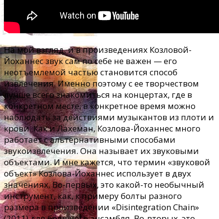
На мой взгляд, и в произведениях Козловой-
Йоханнес звук сам по себе не важен — его
неотъемлемой частью становится способ
извлечения. Именно поэтому с ее творчеством
лучше всего знакомиться на концертах, где в
конкретном месте, в конкретное время можно
наблюдать за действиями музыкантов из плоти и
крови. Как и Лахеман, Козлова-Йоханнес много
работает с альтернативными способами
звукоизвлечения. Она называет их звуковыми
объектами. И мне кажется, что термин «звуковой
объект» Козлова-Йоханнес использует в двух
значениях. Во-первых, это какой-то необычный
инструмент, как, к примеру болты разного
размера в произведении «Disintegration Chain»
(2011) для большого ансамбля. Во-вторых, это