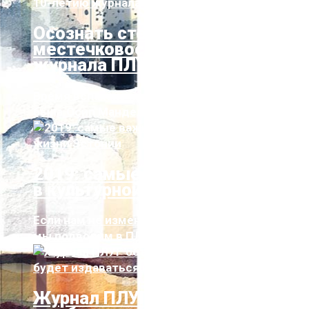
Осознать степень нашей
местечковости — к 10-летию
журнала ПЛУГ
Время вспахано плугом, и роза землею
была.Осип Мандельштам Когда на рубеже ...
2019: самые важные события
в культурной жизни Эстонии
Если нам не изменяет память, то итоги года
мы подводим в ПЛУГе впервые — об...
Журнал ПЛУГ объявил о том,