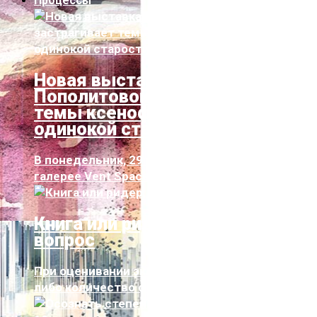
Процессы
Новая выставка Дарьи
Пополитовой застрагивает
темы ксенофобии, сексизма и
одинокой старости
В понедельник, 29 июня, в таллиннской
галерее Vent Space (Пл...
Книга или ридер, вот в чем
вопрос
При оценивании экологического следа чего-
либо количество факторов и их хара...