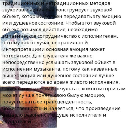
традиционных и нетрадиционных методов
звукоизвлечения она конструирует звуковой
объект, который должен передавать эту эмоцию
или душевное состояние. Чтобы этот звуковой
объект возымел действие, необходимо
эмпатическое сотрудничество с исполнителем,
потому как в случае неправильной
интерпретациии основная эмоция может
потеряться. Для слушателя же важно
непосредственно услышать звуковой объект в
исполнении музыканта, потому как названные
выше эмоция или душевное состояние лучше
всего передаются во время живого исполнения.
Слыша акустический результат, композитор и сам
может лучше понять свою былую эмоцию,
почуствовать ее трансцендентность,
божественность, и надеяться, что произведение
вызвало резонанс и в душе исполнителя и
слушателей.