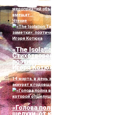
Созданные во время официальных
мероприятий объекты стрит-арта должны
вмещат...
Чтение
«The Isolation Tapes.
Стихотворения и заметки»:
поэтическая психотерапия от
Игоря Котюха
14 марта, в день эстонского языка или
аккурат к годовщине объявления чрезвы...
«Голова полна всяческой
шелухи, от которой