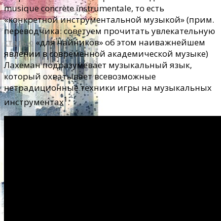
musique concrète instrumentale, то есть
«конкретной инструментальной музыкой» (прим.
переводчика: советуем прочитать увлекательную
статью
«для чайников» об этом наиважнейшем
явлении в современной академической музыке)
Лахеман подразумевает музыкальный язык,
который охватывает всевозможные
нетрадиционные техники игры на музыкальных
1
инструментах
.