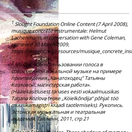
1
Slought Foundation Online Content (7 April 2008),
musique concrète instrumentale: Helmut
Lachenmann, in conversation with Gene Coleman,
retrieved 30 March 2009,
https://slought.org/resources/musique_concrete_in
2
Iris Oja, «Об использовании голоса в
современной вокальной музыке на примере
произведения „Канатоходец“ Татьяны
Козловой: магистерская работа».
(Häälekäsitlusest tänases eesti vokaalmuusikas
Tatjana Kozlova teose „Köielkõndija“ põhjal: töö
muusikamagistri kraadi taotlemiseks). Рукопись.
Эстонская музыкальная и театральная
академия, Таллинн, 2011, стр 21
3