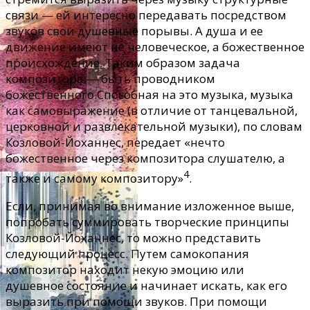
связи — ей интересно передавать посредством
звуков свои душевные порывы. А душа и ее
движение имеют не человеческое, а божественное
происхождение. Таким образом задача
композитора — быть проводником
божественного.Способная на это музыка, музыка
как самовыражение (в отличие от танцевальной,
церковной и развлекательной музыки), по словам
Козловой-Йоханнес, передает «нечто
божественное через композитора слушателю, а
4
также и самому композитору»
.
Если, принимая во внимание изложенное выше,
попробать суммировать творческие принципы
Козловой-Йоханнес, то можно представить
следующий процесс. Путем самокопания
композитор находит некую эмоцию или
душевное состояние и начинает искать, как его
выразить при помощи звуков. При помощи