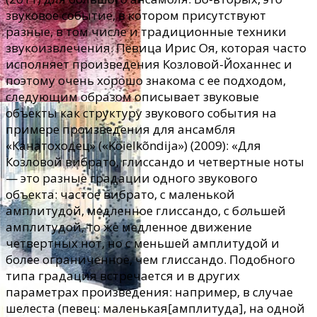
звуковое событие, в котором присутствуют
разные, в том числе и традиционные техники
звукоизвлечения. Певица Ирис Оя, которая часто
исполняет произведения Козловой-Йоханнес и
поэтому очень хорошо знакома с ее подходом,
следующим образом описывает звуковые
объекты как структуру звукового события на
примере произведения для ансамбля
«Канатоходец» («Köielkõndija») (2009): «Для
Козловой вибрато, глиссандо и четвертные ноты
— это разные градации одного звукового
объекта: частое вибрато, с маленькой
амплитудой, медленное глиссандо, с б
о
льшей
амплитудой, то же медленное движение
четвертных нот, но с меньшей амплитудой и
более ограниченное, чем глиссандо. Подобного
типа градация встречается и в других
параметрах произведения: например, в случае
шелеста (певец: маленькая[амплитуда], на одной