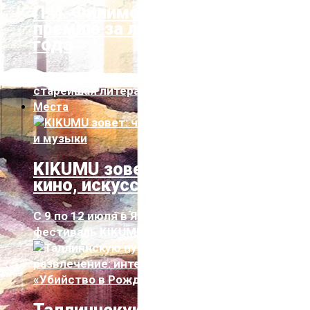
П.И. Филимонов получил
премию за лучшую новеллу
года
Сегодня, 2 марта, традиционно была вручена
старейшая литературная премия Эс...
Места
KIKUMU зовет: четыре дня
кино, искусства и музыки
С 9 по 12 июля в Янеда пройдет второй
фестиваль KIKUMU, объединяющий кино, ...
Таллиннскую публику ждет