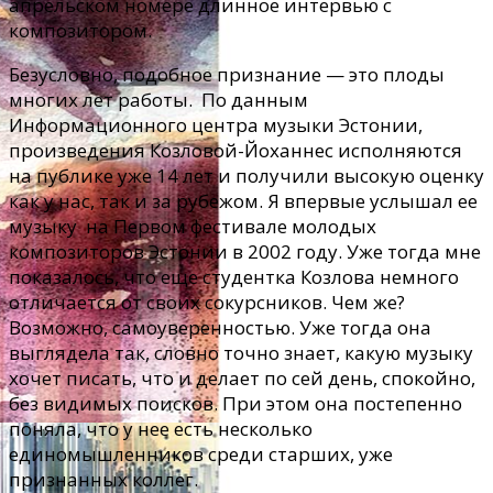
апрельском номере длинное интервью с
композитором.
Безусловно, подобное признание — это плоды
многих лет работы. По данным
Информационного центра музыки Эстонии,
произведения Козловой-Йоханнес исполняются
на публике уже 14 лет и получили высокую оценку
как у нас, так и за рубежом. Я впервые услышал ее
музыку на Первом фестивале молодых
композиторов Эстонии в 2002 году. Уже тогда мне
показалось, что еще студентка Козлова немного
отличается от своих сокурсников. Чем же?
Возможно, самоуверенностью. Уже тогда она
выглядела так, словно точно знает, какую музыку
хочет писать, что и делает по сей день, спокойно,
без видимых поисков. При этом она постепенно
поняла, что у нее есть несколько
единомышленников среди старших, уже
признанных коллег.