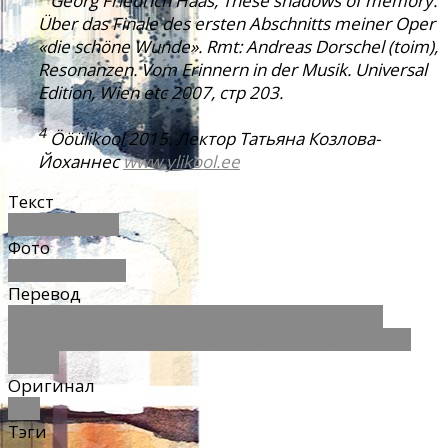
Georg Friedrich Haas, These shadows of memory.
Über das Finale des ersten Abschnitts meiner Oper
«die schöne Wunde». Rmt: Andreas Dorschel (toim),
Resonanzen. Vom Erinnern in der Musik. Universal
Edition, Wien etc 2007, стр 203.
4
Ööülikool 2015. Лектор Татьяна Козлова-
Йоханнес
www.ylikool.ee
Текст
Март Яансон
Фото
Klassikaraadio
Перевод
Олеся Ротарь. ПЕРЕВОД ОСУЩЕСТВЛЕН ПРИ
ПОДДЕРЖКЕ СОВЕТА ПО НАЛОГУ НА АЗАРТНЫЕ
ИГРЫ.
Оригинал
Sirp
Тэги