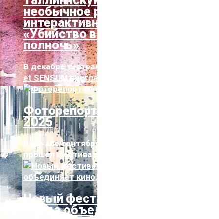
необычное развлечение:
интерактивный спектакль
«Убийство в Рождественскую
полночь»
В декабре театральная мастерская COMEDY
et SENSUM приглашает зрителей на ин...
Фоторепортаж со Station Narva
2025
В начале сентября в Нарве уже в восьмой раз
прошел фестиваль музыки и город...
Новый фестиваль KIKUMU в
Янеда объединяет кино,