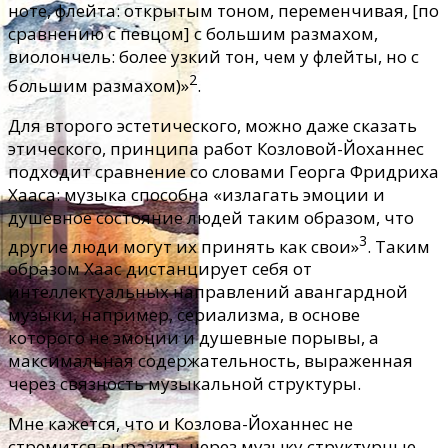
ноте, флейта: открытым тоном, переменчивая, [по
сравнению с певцом] с большим размахом,
виолончель: более узкий тон, чем у флейты, но с
2
б
о
льшим размахом)»
.
Для второго эстетического, можно даже сказать
этического, принципа работ Козловой-Йоханнес
подходит сравнение со словами Георга Фридриха
Хааса: музыка способна «излагать эмоции и
душевное состояние людей таким образом, что
3
другие люди могут их принять как свои»
. Таким
образом Хаас дистанцирует себя от
интеллектуальных направлений авангардной
музыки, например, сериализма, в основе
которого не эмоции и душевные порывы, а
максимальная содержательность, выраженная
через связность музыкальной структуры.
Мне кажется, что и Козлова-Йоханнес не
стремится выразить через музыку структурные