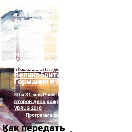
искусство и музыку
В эти выходные, 11–13 июля, в здании
старого совхозного техникума пройдет н...
На двухлетии Paavli
Kultuurivabrik выступят группы
из Эстонии, США,
Великобритании, Испании,
Германии и Литвы
30 и 31 мая Paavli Kultuurivabrik отметит свой
второй день рождения масштаб...
VDRUG 2018
Программа фестиваля
Как передать