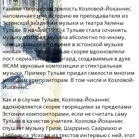
Ранняя творческая зрелость Козловой-Йоханнес
напоминает мне историю ее преподавателя из
Эстонской академии музыки и театра Хелены
Тульве. В начале 1990-х Тульве стала сочинять
музыку, которая звучала абсолютно по-иному,
чем царившая в то время в эстонской музыке
«новая простота». Тульве скорее вдохновляли
пост-сериальный авангард, создаваемые в духе
IRCAM звуковые композиции и спектральная
музыка. Пример Тульве придал смелости многим
молодым композиторам. В том числе и Козловой-
Йоханнес.
Как и в случае Тульве, Козлова-Йоханнес
вдохновляется скорее творящими за пределами
Эстонии композиторами, если не считать саму
Тульве в качестве учителя. Козлова-Йоханнес
слушает музыку Гризе, Шаррино, Саариахо и
Геббельса. Исходя из текстов интервью с ней, этот