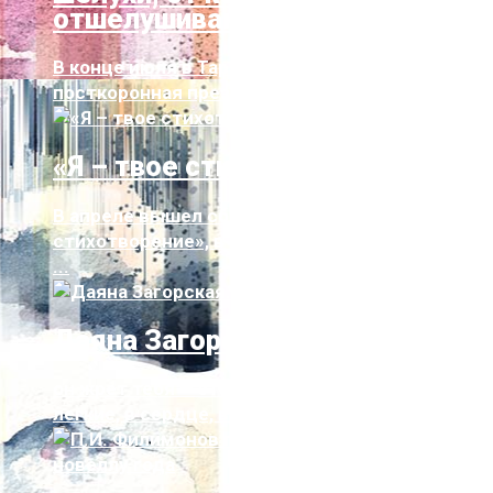
отшелушиваются стихи…»
В конце июля в Тарту состоялась первая
посткоронная презентация книги на ру...
«Я – твое стихотворение»
В апреле вышел сборник «Я — твое
стихотворение», в котором Елена Скульская
...
Даяна Загорская. Стихи
он жрет тебя — этот город;он вгрызается в
легкие, в сердце, в печень;он пош...