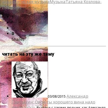
академическая музыка
Музыка
Татьяна Козлова-
Йоханнес
1
0
Shares
читать на эту же тему
Александр
03/08/2015
Пантыкин: Секреты хорошего вина надо
передавать
Встреча с такими людьми, как Александр