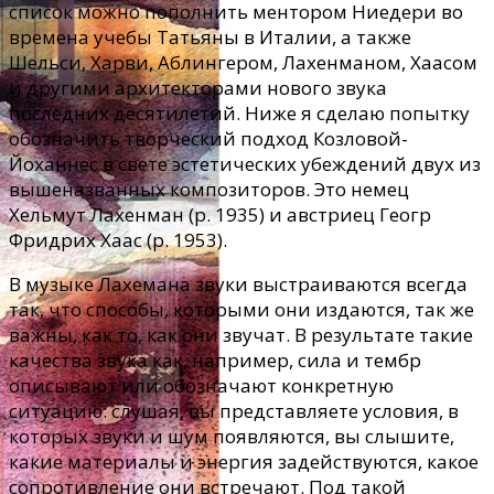
список можно пополнить ментором Ниедери во
времена учебы Татьяны в Италии, а также
Шельси, Харви, Аблингером, Лахенманом, Хаасом
и другими архитекторами нового звука
последних десятилетий. Ниже я сделаю попытку
обозначить творческий подход Козловой-
Йоханнес в свете эстетических убеждений двух из
вышеназванных композиторов. Это немец
Хельмут Лахенман (р. 1935) и австриец Геогр
Фридрих Хаас (р. 1953).
В музыке Лахемана звуки выстраиваются всегда
так, что способы, которыми они издаются, так же
важны, как то, как они звучат. В результате такие
качества звука как, например, сила и тембр
описывают или обозначают конкретную
ситуацию: слушая, вы представляете условия, в
которых звуки и шум появляются, вы слышите,
какие материалы и энергия задействуются, какое
сопротивление они встречают. Под такой