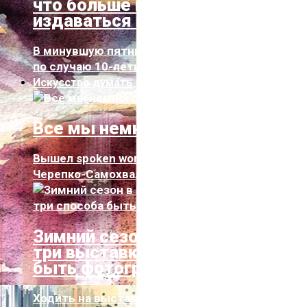
что больше не будет
издаваться на бумаге
В минувшую пятницу, 29 ноября, на празднике
по случаю 10-летия журнала о ку...
Искусство думать
Все мы немного Ивсё Твоё
Вышел spoken word-альбом, в котором Илья
Черепко-Самохвалов из групп «Петля...
Зимний сезон в Fotografiska:
три выставки и три способа
быть фотографом
Ходить на выставки, слушать музыку, читать