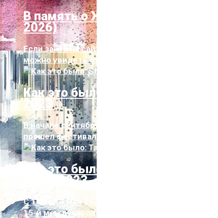
В память о Жене Дудин (1986-
2026)
Если зайти на сайт ПЛУГа в раздел «О нас»,
можно увидеть стоп-кадр с Женей ...
Как это было: Station Narva
2023
В начале сентября в Нарве уже в шестой раз
прошел фестиваль Station Narva, ...
Как это было: Tallinn Music
Week 2023
С 10 по 14 мая 2023 года в Таллинне прошел
15-й международный фестиваль муз...