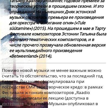
Татьяну Козлову-Йоханнес годовой премией за
творческие успехи в прошедшем сезоне. И это
оправданно! На нынешних Днях эстонской
музыки состоялась премьера ее произведения
для оркестра «Разжигание огня» («Tule
süütamine») (2015). На прошедшем в мае в Тарту
Фестивале композиторов Эстонии Татьяна была
одним из тематических композиторов, и в
числе прочего прозвучала обновленная версия
ее мультимедийного произведения
«Betweenland» (2014).
Помимо новой музыки не менее важным можно
считать то обстоятельство, что за последний год
Козлова-Йоханнес сформулировала при
посредстве СМИ свое творческое кредо: в рамках
Фестиваля эстонких композиторов „Raadio
ööülikool“ записали ее лекцию (доступна в
интернете
). А журнал «Музыка» опубликовал в