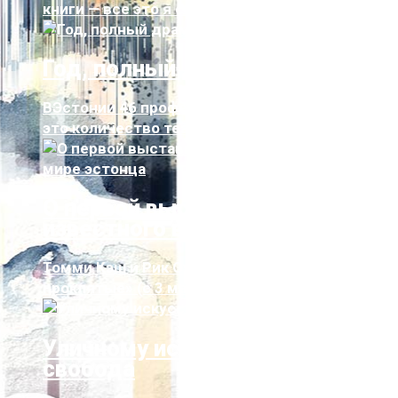
книги — все это я стараюсь делат...
Год, полный драмы
ВЭстонии 46 профессиональных театров —
это количество театров на душу насел...
О первой выставке самого
известного в мире эстонца
Томми Кэш и Рик Oуэнс «Невинные и
проклятые» (с 3 мая по 15 сентября 2019 г...
Уличному искусству нужна
свобода