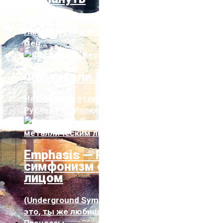
В 2009 году российский дуэт Юли
Накаряковой и Жени Иль «Лемондэй» обаял
мен...
Фестивали. Весна-лето ‘2018
На HÕFF все отлично как обычно Текст:
Руслан РХ / Иллюстрация: Светлана Тор...
Emphasis — Revival. Суровый
симфонизм с металлическим
лицом
(Underground Symphony, 2016) «Послушай вот
это, ты же любишь тяжелую музыку...