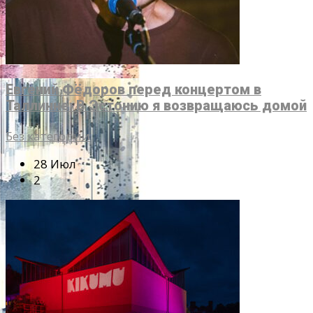
Евгений Фёдоров перед концертом в
Таллинне: В Эстонию я возвращаюсь домой
Без категории
28 Июл
2