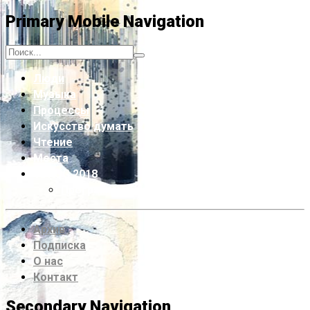
Primary Mobile Navigation
Люди
Музыка
Процессы
Искусство думать
Чтение
Места
VDRUG 2018
Программа фестиваля
Архив
Подписка
О нас
Контакт
Secondary Navigation