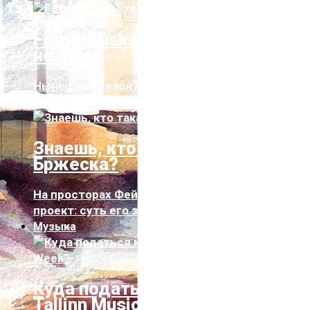
Fotografiska этим летом: тело
не лжет
Нынешний сезон выставок в Fotografiska —
весь о теле. Тело как сакральное и...
Знаешь, кто такая Ирина
Бржеска?
На просторах Фейсбука возник любопытный
проект: суть его заключается в том,...
Музыка
Куда податься меломану на
Tallinn Music Week?