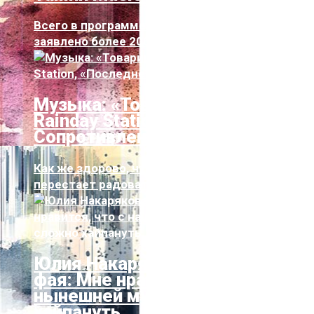
Всего в программе Tallinn Music Week
заявлено более 200 коллективов. Геогра...
Музыка: «Товарищ Астроном»,
Rainday Station, «Последнее
Сопротивление»
Как же здорово, что местная инди-сцена не
перестает радовать нас новыми рел...
Юлия Накарякова и гуру лоу-
фая: Мне нравится, что с нашей
нынешней музыкой сложно
хайпануть