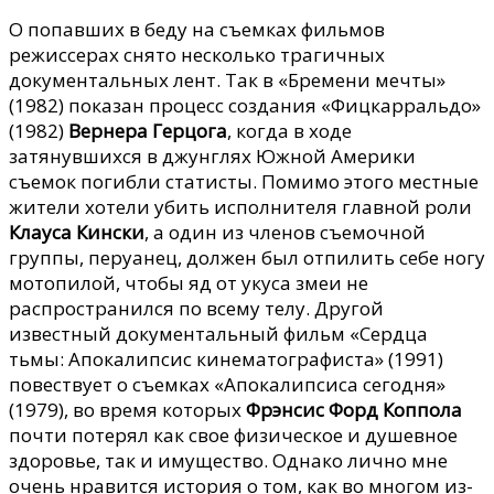
О попавших в беду на съемках фильмов
режиссерах снято несколько трагичных
документальных лент. Так в «Бремени мечты»
(1982) показан процесс создания «Фицкарральдо»
(1982)
Вернера Герцога
, когда в ходе
затянувшихся в джунглях Южной Америки
съемок погибли статисты. Помимо этого местные
жители хотели убить исполнителя главной роли
Клауса Кински
, а один из членов съемочной
группы, перуанец, должен был отпилить себе ногу
мотопилой, чтобы яд от укуса змеи не
распространился по всему телу. Другой
известный документальный фильм «Сердца
тьмы: Апокалипсис кинематографиста» (1991)
повествует о съемках «Апокалипсиса сегодня»
(1979), во время которых
Фрэнсис Форд Коппола
почти потерял как свое физическое и душевное
здоровье, так и имущество. Однако лично мне
очень нравится история о том, как во многом из-