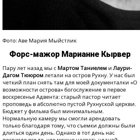
Фото: Аве Мария Мыйстлик
Форс-мажор Марианне Кырвер
Пару лет назад мы с
Мартом Таниелем
и
Лаури-
Дагом Тююром
летали на остров Рухну. У нас был
четкий план снять там для моей документалки «О
возможности острова» богослужение в первое
воскресенье Адвента: старый пастор читает
проповедь в абсолютно пустой Рухнуской церкви.
Бюджет у фильма был минимальным.
Нормальную камеру мы смогли арендовать
только благодаря тому, что съемки должны были
длиться один день. Однако в тот день нас
постигло все то, что можно назвать удачей