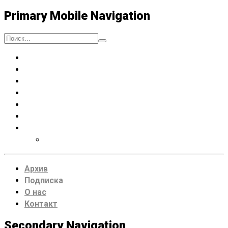
Primary Mobile Navigation
Люди
Музыка
Процессы
Искусство думать
Чтение
Места
VDRUG 2018
Программа фестиваля
Архив
Подписка
О нас
Контакт
Secondary Navigation