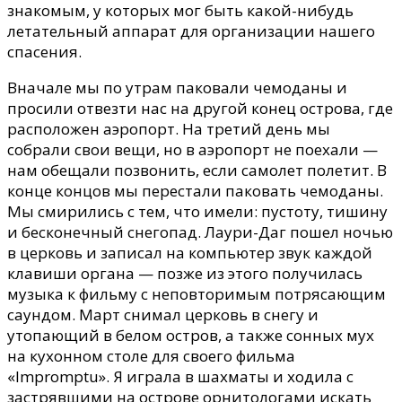
знакомым, у которых мог быть какой-нибудь
летательный аппарат для организации нашего
спасения.
Вначале мы по утрам паковали чемоданы и
просили отвезти нас на другой конец острова, где
расположен аэропорт. На третий день мы
собрали свои вещи, но в аэропорт не поехали —
нам обещали позвонить, если самолет полетит. В
конце концов мы перестали паковать чемоданы.
Мы смирились с тем, что имели: пустоту, тишину
и бесконечный снегопад. Лаури-Даг пошел ночью
в церковь и записал на компьютер звук каждой
клавиши органа — позже из этого получилась
музыка к фильму с неповторимым потрясающим
саундом. Март снимал церковь в снегу и
утопающий в белом остров, а также сонных мух
на кухонном столе для своего фильма
«Impromptu». Я играла в шахматы и ходила с
застрявшими на острове орнитологами искать