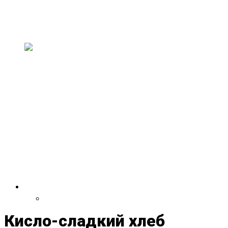
искусство и музыку
В эти выходные, 11–13 июля, в здании
старого совхозного техникума пройдет н...
На двухлетии Paavli
Kultuurivabrik выступят группы
из Эстонии, США,
Великобритании, Испании,
Германии и Литвы
30 и 31 мая Paavli Kultuurivabrik отметит свой
второй день рождения масштаб...
VDRUG 2018
Программа фестиваля
Кисло-сладкий хлеб