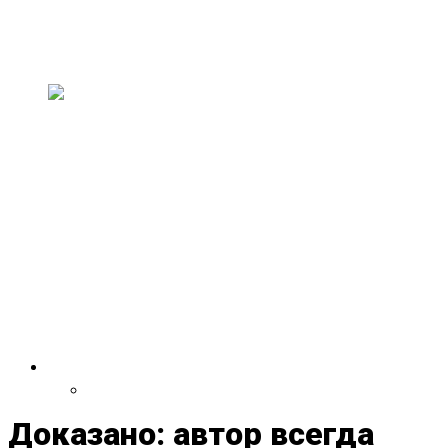
искусство и музыку
В эти выходные, 11–13 июля, в здании
старого совхозного техникума пройдет н...
На двухлетии Paavli
Kultuurivabrik выступят группы
из Эстонии, США,
Великобритании, Испании,
Германии и Литвы
30 и 31 мая Paavli Kultuurivabrik отметит свой
второй день рождения масштаб...
VDRUG 2018
Программа фестиваля
Доказано: автор всегда