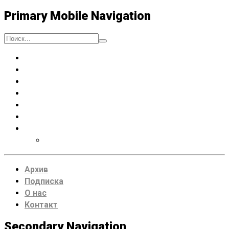
Primary Mobile Navigation
Люди
Музыка
Процессы
Искусство думать
Чтение
Места
VDRUG 2018
Программа фестиваля
Архив
Подписка
О нас
Контакт
Secondary Navigation