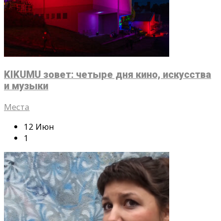
KIKUMU зовет: четыре дня кино, искусства
и музыки
Места
12 Июн
1