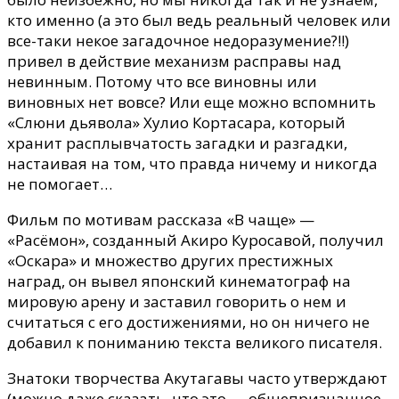
кто именно (а это был ведь реальный человек или
все-таки некое загадочное недоразумение?!!)
привел в действие механизм расправы над
невинным. Потому что все виновны или
виновных нет вовсе? Или еще можно вспомнить
«Слюни дьявола» Хулио Кортасара, который
хранит расплывчатость загадки и разгадки,
настаивая на том, что правда ничему и никогда
не помогает…
Фильм по мотивам рассказа «В чаще» —
«Расёмон», созданный Акиро Куросавой, получил
«Оскара» и множество других престижных
наград, он вывел японский кинематограф на
мировую арену и заставил говорить о нем и
считаться с его достижениями, но он ничего не
добавил к пониманию текста великого писателя.
Знатоки творчества Акутагавы часто утверждают
(можно даже сказать, что это — общепризнанное