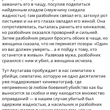
заманить его в чащу, посулив поделиться
найденным кладом («мужчину снедала
жадность»); там разбойник связал его, заткнул рот
листьями и на его глазах овладел его женой. Она
сопротивлялась, пыталась ранить его кинжалом,
но разбойник оказался проворней и сильней.
Затем разбойник решил бросить обоих в чаще, но
женщина сказала, что не перенесет позора: «Один
из вас должен умереть… а я пойду к тому, кто
останется в живых». Развязав мужа, разбойник
сразился с ним и убил, а женщина исчезла.
Тут Акутагава пробуждает в нас симпатию к
убийце, симпатию, которую не одно десятилетие
уже поддерживает кинематограф, где
непременно (в любом боевике!) убийство как бы
выносится за скобки и ему находится множество
оправданий — в нашем случае убитый был
одержим жадностью, а насильник и разбойник
оправдывается в наших глазах тем, что не