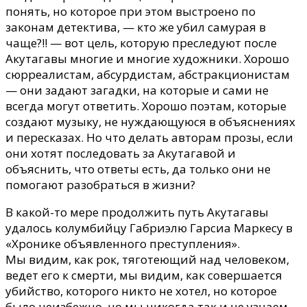
понять, но которое при этом выстроено по
законам детектива, — кто же убил самурая в
чаще?!! — вот цель, которую преследуют после
Акутагавы многие и многие художники. Хорошо
сюрреалистам, абсурдистам, абстракционистам
— они задают загадки, на которые и сами не
всегда могут ответить. Хорошо поэтам, которые
создают музыку, не нуждающуюся в объяснениях
и пересказах. Но что делать авторам прозы, если
они хотят последовать за Акутагавой и
объяснить, что ответы есть, да только они не
помогают разобраться в жизни?
В какой-то мере продолжить путь Акутагавы
удалось колумбийцу Габриэлю Гарсиа Маркесу в
«Хронике объявленного преступления».
Мы видим, как рок, тяготеющий над человеком,
ведет его к смерти, мы видим, как совершается
убийство, которого никто не хотел, но которое
было неизбежно, но мы никогда так и не узнаем,