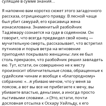
сулящие в сумме знания…
Я напомню вам коротко сюжет этого загадочного
рассказа, отрицающего правду. В лесной чаще
был убит самурай, его красавица жена
изнасилована. Знаменитый разбойник
Тадзёмару сознается на суде в содеянном. Он
говорит, что всегда предвидел свой конец —
мучительную смерть, рассказывает, что встретил
путников и порыв ветра на мгновение
приподнял покрывало женщины: лик ее был
столь прекрасен, что разбойник решил завладеть
ею. Тут, кстати, он совершенно не к месту
произносит обличительные слова, обращенные к
судейским чинам и вообще к «благородному»
собранию: «…я убиваю мечом, что у меня за
поясом, а вот вы все не прибегаете к мечу, вы
убиваете властью, деньгами, а иногда просто
льстивыми словами…» (Это, кстати, почти
дословная отсылка к Оскару Уайльду, к его