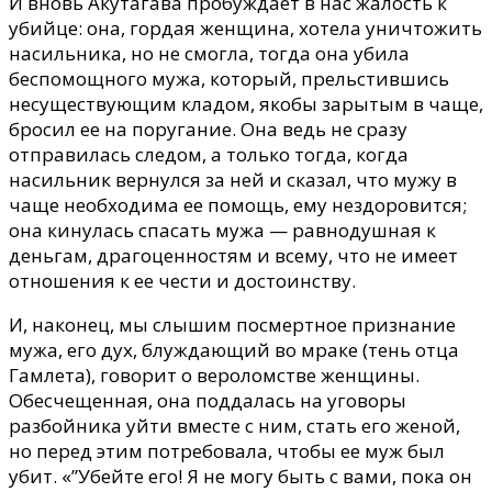
И вновь Акутагава пробуждает в нас жалость к
убийце: она, гордая женщина, хотела уничтожить
насильника, но не смогла, тогда она убила
беспомощного мужа, который, прельстившись
несуществующим кладом, якобы зарытым в чаще,
бросил ее на поругание. Она ведь не сразу
отправилась следом, а только тогда, когда
насильник вернулся за ней и сказал, что мужу в
чаще необходима ее помощь, ему нездоровится;
она кинулась спасать мужа — равнодушная к
деньгам, драгоценностям и всему, что не имеет
отношения к ее чести и достоинству.
И, наконец, мы слышим посмертное признание
мужа, его дух, блуждающий во мраке (тень отца
Гамлета), говорит о вероломстве женщины.
Обесчещенная, она поддалась на уговоры
разбойника уйти вместе с ним, стать его женой,
но перед этим потребовала, чтобы ее муж был
убит. «”Убейте его! Я не могу быть с вами, пока он