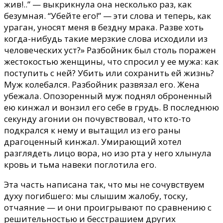
жив!..” — выкрикнула она несколько раз, как
безумная. “Убейте его!” — эти слова и теперь, как
ураган, уносят меня в бездну мрака. Разве хоть
когда-нибудь такие мерзкие слова исходили из
человеческих уст?» Разбойник был столь поражен
жестокостью женщины, что спросил у ее мужа: как
поступить с ней? Убить или сохранить ей жизнь?
Муж колебался. Разбойник развязал его. Жена
убежала. Опозоренный муж поднял оброненный
ею кинжал и вонзил его себе в грудь. В последнюю
секунду агонии он почувствовал, что кто-то
подкрался к нему и вытащил из его раны
драгоценный кинжал. Умирающий хотел
разглядеть лицо вора, но изо рта у него хлынула
кровь и тьма навеки поглотила его.
Эта часть написана так, что мы не сочувствуем
духу погибшего: мы слышим жалобу, тоску,
отчаяние — и они проигрывают по сравнению с
решительностью и бесстрашием других