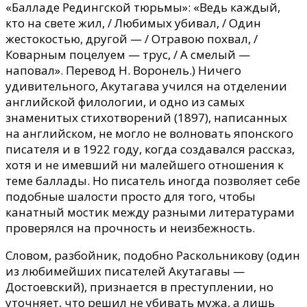
«Балладе Редингской тюрьмы»: «Ведь каждый,
кто на свете жил, / Любимых убивал, / Один
жестокостью, другой — / Отравою похвал, /
Коварным поцелуем — трус, / А смелый —
наповал». Перевод Н. Воронель.) Ничего
удивительного, Акутагава учился на отделении
английской филологии, и одно из самых
знаменитых стихотворений (1897), написанных
на английском, не могло не волновать японского
писателя и в 1922 году, когда создавался рассказ,
хотя и не имевший ни малейшего отношения к
теме баллады. Но писатель иногда позволяет себе
подобные шалости просто для того, чтобы
канатный мостик между разными литературами
проверялся на прочность и неизбежность.
Словом, разбойник, подобно Раскольникову (один
из любимейших писателей Акутагавы —
Достоевский), признается в преступлении, но
уточняет, что решил не убивать мужа, а лишь