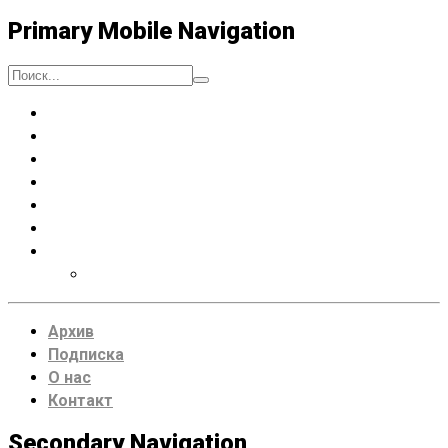
Primary Mobile Navigation
Люди
Музыка
Процессы
Искусство думать
Чтение
Места
VDRUG 2018
Программа фестиваля
Архив
Подписка
О нас
Контакт
Secondary Navigation