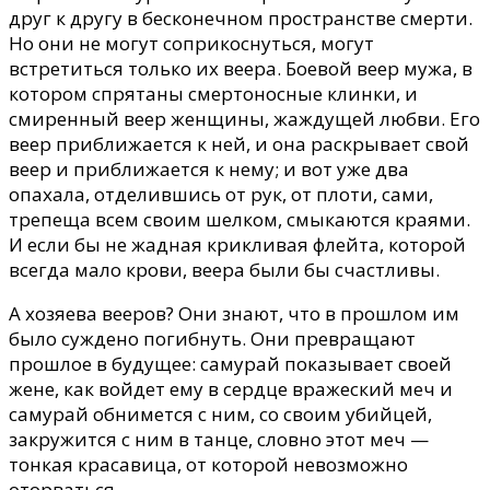
друг к другу в бесконечном пространстве смерти.
Но они не могут соприкоснуться, могут
встретиться только их веера. Боевой веер мужа, в
котором спрятаны смертоносные клинки, и
смиренный веер женщины, жаждущей любви. Его
веер приближается к ней, и она раскрывает свой
веер и приближается к нему; и вот уже два
опахала, отделившись от рук, от плоти, сами,
трепеща всем своим шелком, смыкаются краями.
И если бы не жадная крикливая флейта, которой
всегда мало крови, веера были бы счастливы.
А хозяева вееров? Они знают, что в прошлом им
было суждено погибнуть. Они превращают
прошлое в будущее: самурай показывает своей
жене, как войдет ему в сердце вражеский меч и
самурай обнимется с ним, со своим убийцей,
закружится с ним в танце, словно этот меч —
тонкая красавица, от которой невозможно
оторваться.