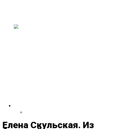
искусство и музыку
В эти выходные, 11–13 июля, в здании
старого совхозного техникума пройдет н...
На двухлетии Paavli
Kultuurivabrik выступят группы
из Эстонии, США,
Великобритании, Испании,
Германии и Литвы
30 и 31 мая Paavli Kultuurivabrik отметит свой
второй день рождения масштаб...
VDRUG 2018
Программа фестиваля
Елена Скульская. Из